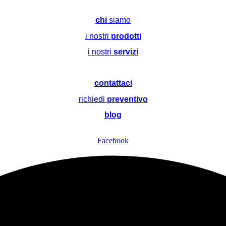
chi
siamo
i nostri
prodotti
i nostri
servizi
contattaci
richiedi
preventivo
blog
Facebook