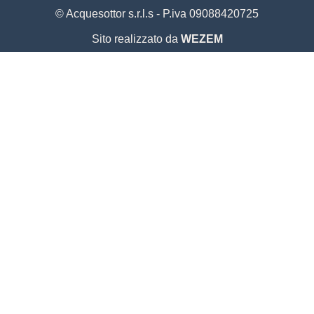
© Acquesottor s.r.l.s - P.iva 09088420725
Sito realizzato da
WEZEM