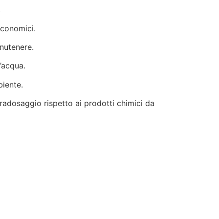
.
economici.
anutenere.
’acqua.
biente.
adosaggio rispetto ai prodotti chimici da