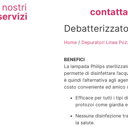
i nostri
contatta
servizi
Debatterizzato
Home
/
Depuratori Linea Poz
BENEFICI
La lampada Philips sterilizzat
permette di disinfettare l’acq
è quindi l’alternativa agli age
costo conveniente ed amico d
Efficace per tutti i tipi 
protozoi come giardia e 
Nessuna disinfezione tra
la salute.